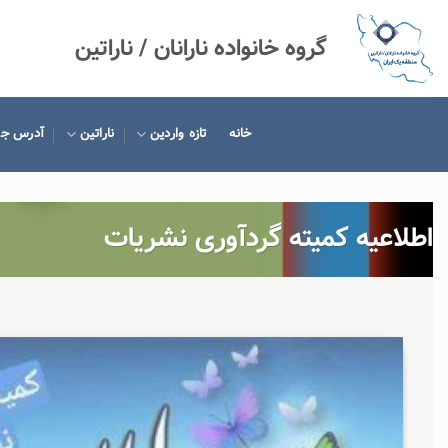
Ski
t
گروه خانواده نارانان / ناراتین
conten
خانه
تازه واردین
ناراتین
آدرس ج
اطلاعیه کمیته گردآوری نشریات