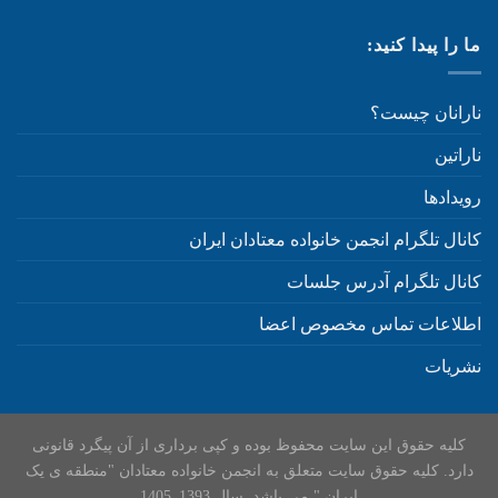
ما را پیدا کنید:
نارانان چیست؟
ناراتین
رویدادها
کانال تلگرام انجمن خانواده معتادان ایران
کانال تلگرام آدرس جلسات
اطلاعات تماس مخصوص اعضا
نشریات
کلیه حقوق این سایت محفوظ بوده و کپی برداری از آن پیگرد قانونی
دارد. کلیه حقوق سایت متعلق به انجمن خانواده معتادان "منطقه ی یک
ایران " می باشد. سال 1393_1405