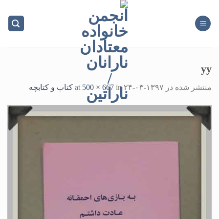
Ski
t
conten
yy
منتشر شده در
۱۳۹۷-۰۳-۲۴
at
in
500 × 667
کتاب و کتابچه