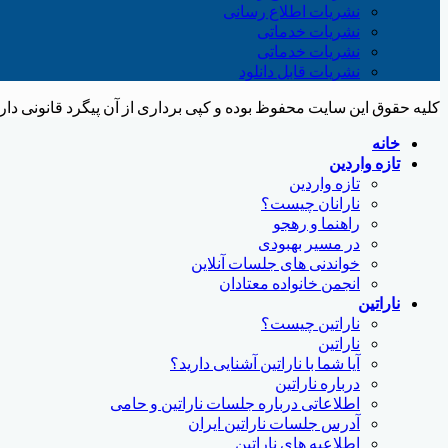
نشریات اطلاع رسانی
نشریات خدماتی
نشریات خدماتی
نشریات قابل دانلود
کلیه حقوق این سایت محفوظ بوده و کپی برداری از آن پیگرد قانونی دارد. ک
خانه
تازه واردین
تازه واردین
نارانان چیست؟
راهنما و رهجو
در مسیر بهبودی
خواندنی های جلسات آنلاین
انجمن خانواده معتادان
ناراتین
ناراتین چیست؟
ناراتین
آیا شما با ناراتین آشنایی دارید؟
درباره ناراتین
اطلاعاتی درباره جلسات ناراتین و حامی
آدرس جلسات ناراتین ایران
اطلاعیه های ناراتین