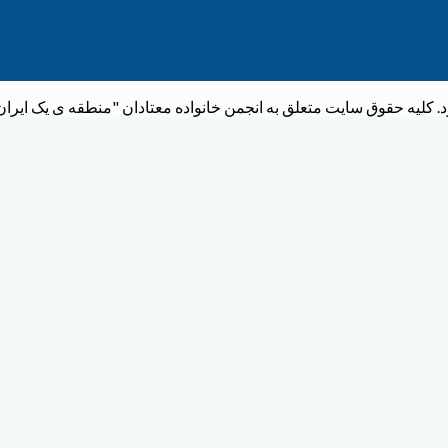
لیه حقوق سایت متعلق به انجمن خانواده معتادان "منطقه ی یک ایران " می با