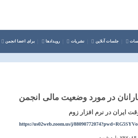
سات
جلسات آنلاین
نشریات
رویدادها
برای اعضا انجمن
نارانان در مورد وضعیت مالی انجمن
https://us02web.zoom.us/j/88090772074?pwd=RG