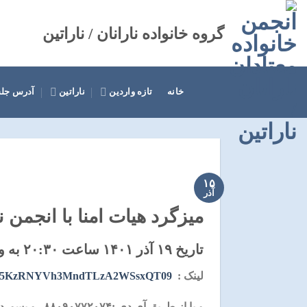
Ski
t
گروه خانواده نارانان / ناراتین
conten
خانه
تازه واردین
ناراتین
آدرس جل
۱۵
آذر
میزگرد هیات امنا با انجمن 
تاریخ ۱۹ آذر ۱۴۰۱ ساعت ۲۰:۳۰ به وقت ایران در نرم افزار زوم
لینک :
5SYVo5KzRNYVh3MndTLzA2WSsxQT09
و یا از طریق آی دی :۸۸۰۹۰۷۷۲۰۷۴ و پسورد ۷۹۷۰۸۴ وارد شوید .