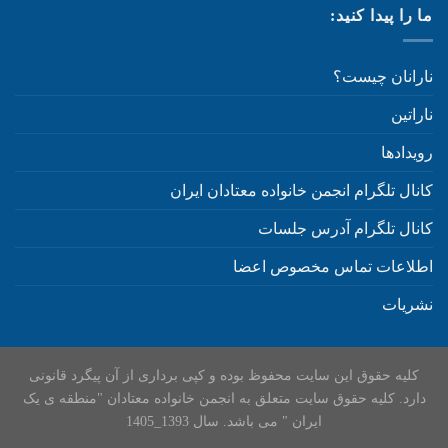
ما را پیدا کنید:
نارانان چیست؟
ناراتین
رویدادها
کانال تلگرام انجمن خانواده معتادان ایران
کانال تلگرام آدرس جلسات
اطلاعات تماس مخصوص اعضا
نشریات
کلیه حقوق این سایت محفوظ بوده و کپی برداری از آن پیگرد قانونی
دارد. کلیه حقوق سایت متعلق به انجمن خانواده معتادان "منطقه ی یک
ایران " می باشد. سال 1393_1405