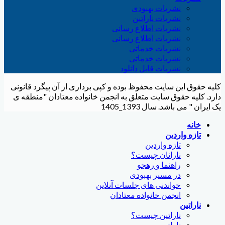
نشریات بهبودی
نشریات ناراتین
نشریات اطلاع رسانی
نشریات اطلاع رسانی
نشریات خدماتی
نشریات خدماتی
نشریات قابل دانلود
کلیه حقوق این سایت محفوظ بوده و کپی برداری از آن پیگرد قانونی
دارد. کلیه حقوق سایت متعلق به انجمن خانواده معتادان "منطقه ی
یک ایران " می باشد. سال 1393_1405
خانه
تازه واردین
تازه واردین
نارانان چیست؟
راهنما و رهجو
در مسیر بهبودی
خواندنی های جلسات آنلاین
انجمن خانواده معتادان
ناراتین
ناراتین چیست؟
ناراتین