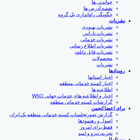
خواندنی ها
نقشه آدرس ها
چگونگی راه‌اندازی یک گروه
نشریات
نشریات بهبودی
نشریات ناراتین
نشریات خدماتی
نشریات اطلاع رسانی
نشریات قابل دانلود
محصولات
نشریات
رویدادها
اخبار استانها
اخبار کمیته خدماتی منطقه
اطلاعیه ها
اخبار و اطلاعیه های خدمات جهانی WSO
گزارشات کمیته خدماتی منطقه
برای اعضا انجمن
گزارش صورتجلسات کمیته خدماتی منطقه یک ایران
اصول و رهنمودها
فقط برای امروز
تجربه، نیرو و امید
بین المللی