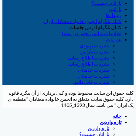
نارانان چیست؟
ناراتین
رویدادها
کانال تلگرام انجمن خانواده معتادان ایران
کانال تلگرام آدرس جلسات
اطلاعات تماس مخصوص اعضا
نشریات
نشریات بهبودی
نشریات ناراتین
نشریات اطلاع رسانی
نشریات اطلاع رسانی
نشریات خدماتی
نشریات خدماتی
نشریات قابل دانلود
کلیه حقوق این سایت محفوظ بوده و کپی برداری از آن پیگرد قانونی
دارد. کلیه حقوق سایت متعلق به انجمن خانواده معتادان "منطقه ی
یک ایران " می باشد. سال 1393_1405
خانه
تازه واردین
تازه واردین
نارانان چیست؟