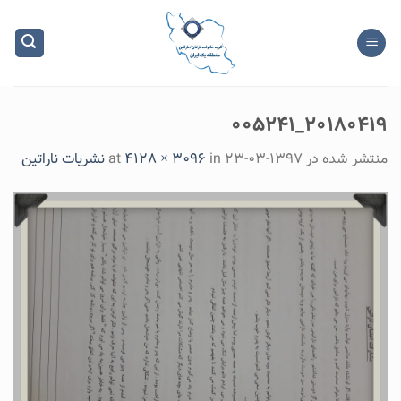
Ski
t
conten
۲۰۱۸۰۴۱۹_۰۰۵۲۴۱
منتشر شده در
۱۳۹۷-۰۳-۲۳
at
in
4128 × 3096
نشریات ناراتین