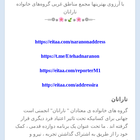
با آرزوی بهترینها مجمع مناطق غربی گروه‌های خانواده
نارانان
๑
๑
๑❁═┄
┄═❁๑
https://eitaa.com/naranonaddress
https://t.me/Etehadnaranon
https://eitaa.com/reporterM1
http://eitaa.com/addressira
نارانان
گروه های خانواده ی معتادان ” نارانان” انجمنی است
جهانی برای کسانیکه تحت تاثیر اعتیاد فرد دیگری قرار
گرفته اند . ما تحت عنوان یک برنامه دوازده قدمی ، کمک
خود را از طریق به اشتراک گذاشتن تجربه ، نیرو و