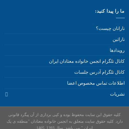
ما را پیدا کنید:
نارانان چیست؟
ناراتین
رویدادها
کانال تلگرام انجمن خانواده معتادان ایران
کانال تلگرام آدرس جلسات
اطلاعات تماس مخصوص اعضا
نشریات
کلیه حقوق این سایت محفوظ بوده و کپی برداری از آن پیگرد قانونی
دارد. کلیه حقوق سایت متعلق به انجمن خانواده معتادان "منطقه ی یک
ایران " می باشد. سال 1393_1405