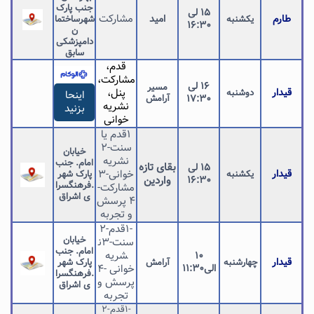
جنب پارک
۱۵ لی
مشارکت
طارم
امید
یکشنبه
شهرساختما
۱۶:۳۰
ن
دامپزشکی
سابق
قدم،
مشارکت،
۱۶ لی
مسیر
قیدار
پنل،
دوشنبه
اینحا
۱۷:۳۰
آرامش
نشریه
بزنید
خوانی
1قدم یا
سنت-۲
خیابان
نشریه
امام. جنب
بقای تازه
۱۵ لی
قیدار
خوانی-3
یکشنبه
پارک شهر
۱۶:۳۰
واردین
.فرهنگسرا
مشارکت-
ی اشراق
۴ پرسش
و تجربه
-1قدم-۲
خیابان
سنت-3ن
امام. جنب
شریه
۱۰
قیدار
چهارشنبه
آرامش
پارک شهر
الی11:۳۰
خوانی -۴
.فرهنگسرا
پرسش و
ی اشراق
تجربه
-1قدم-۲