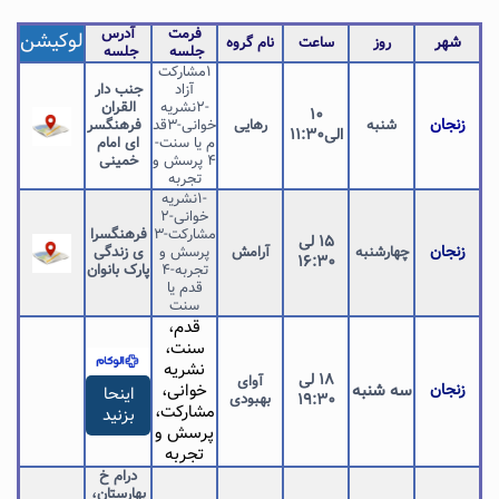
فرمت
آدرس
لوکیشن
شهر
روز
ساعت
نام گروه
جلسه
جلسه
1مشارکت
آزاد
جنب دار
-2نشریه
القران
۱۰
زنجان
شنبه
رهایی
خوانی-3قد
فرهنگسر
الی11:۳۰
م یا سنت-
ای امام
۴ پرسش و
خمینی
تجربه
-1نشریه
خوانی-۲
مشارکت-۳
فرهنگسرا
۱۵ لی
زنجان
چهارشنبه
آرامش
پرسش و
ی زندگی
۱۶:۳۰
تجربه-۴
پارک بانوان
قدم یا
سنت
قدم،
سنت،
نشریه
۱۸ لی
آوای
زنجان
سه شنبه
خوانی،
اینحا
۱۹:۳۰
بهبودی
مشارکت،
بزنید
پرسش و
تجربه
درام خ
بهارستان،