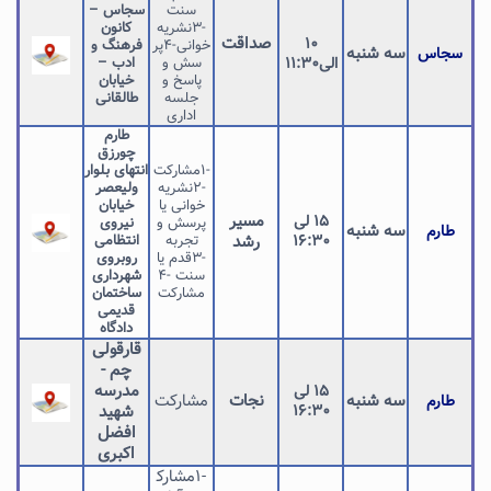
سنت
سجاس –
-3نشریه
کانون
صداقت
۱۰
خوانی-4پر
فرهنگ و
سه شنبه
سجاس
الی11:۳۰
سش و
ادب –
پاسخ و
خیابان
جلسه
طالقانی
اداری
طارم
چورزق
-1مشارکت
انتهای بلوار
-2نشریه
ولیعصر
خوانی یا
خیابان
مسیر
۱۵ لی
پرسش و
نیروی
سه شنبه
طارم
۱۶:۳۰
رشد
تجربه
انتظامی
-3قدم یا
روبروی
سنت -۴
شهرداری
مشارکت
ساختمان
قدیمی
دادگاه
قارقولی
چم -
مدرسه
۱۵ لی
سه شنبه
نجات
مشارکت
طارم
۱۶:۳۰
شهید
افضل
اکبری
-1مشارک