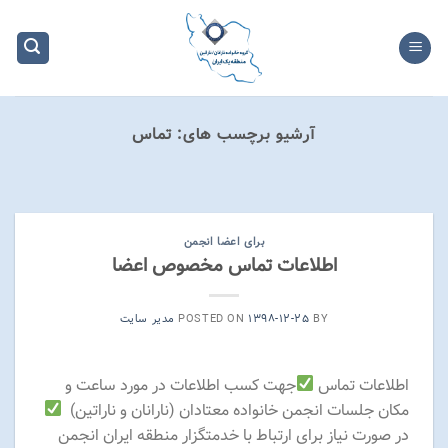
Ski
t
conten
آرشیو برچسب های:
تماس
دسته‌بندی نشده گزارشات کمیته خدماتی منطقه
گزارش صورتجلسه ۱۰۳ منطقه
یک ایران
برای اعضا انجمن
۱۴۰۲-۰۶-۳۰
اطلاعات تماس مخصوص اعضا
گزارش کمیته خدماتی منطقه یک ایران نارانان و
ناراتین گزارش شماره ۱۰۳ ادامه خواندن
BY
۱۳۹۸-۱۲-۲۵
POSTED ON
مدیر سایت
ادامه
→
اطلاعات تماس
جهت کسب اطلاعات در مورد ساعت و
مکان جلسات انجمن خانواده معتادان (نارانان و ناراتین)
در صورت نیاز برای ارتباط با خدمتگزار منطقه ایران انجمن