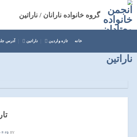
Ski
t
گروه خانواده نارانان / ناراتین
conten
خانه
تازه واردین
ناراتین
آدرس جل
دسته‌بندی
گزارش صورتجلسه ۱۰۳ منطقه
گزارش کمیته خدماتی منطقه یک ایران نارانان
تار
۰۳-۲۵
BY