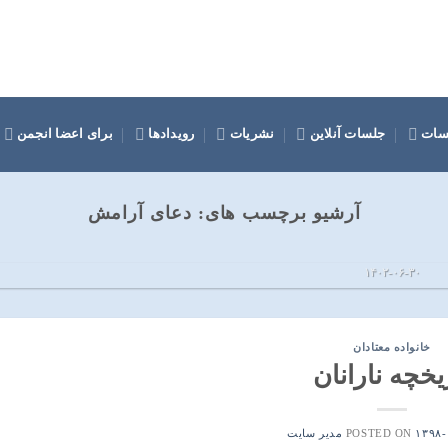
سات
جلسات آنلاین
نشریات
رویدادها
برای اعضا انجمن
آرشیو برچسب های:
دعای آرامش
 نشده گزارشات کمیته خدماتی منطقه
 یک ایران
۱۴۰۲-۰۶-۳۰
 و ناراتین گزارش شماره ۱۰۳ ادامه خواندن
خانواده معتادان
ادامه
→
یخچه نارانان
۱۳۹۸-
POSTED ON
مدیر سایت