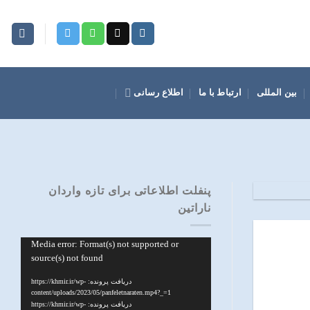
بین المللی
ارتباط با ما
اطلاع رسانی
آیا
پنفلت اطلاعاتی برای تازه واردان
ناراتین
انجمن خانواده معتادان نارانان 
نمایشگر
Media error: Format(s) not supported or
source(s) not found
ویدیو
دریافت پرونده: https://khmir.ir/wp-
content/uploads/2023/05/panfeletnaraten.mp4?_=1
دریافت پرونده: https://khmir.ir/wp-