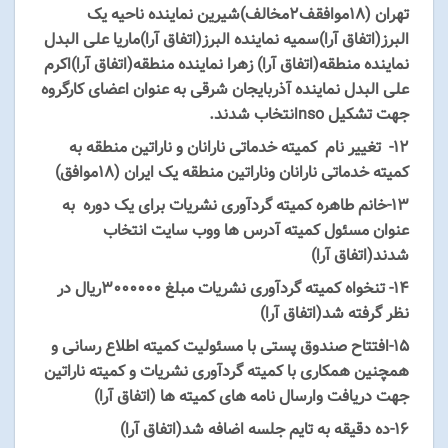
تهران (18موافقف2مخالف)شیرین نماینده ناحیه یک
البرز(اتفاق آرا)سمیه نماینده البرز(اتفاق آرا)ماریا علی البدل
نماینده منطقه(اتفاق آرا) زهرا نماینده منطقه(اتفاق آرا)اکرم
علی البدل نماینده آذربایجان شرقی به عنوان اعضای کارگروه
جهت تشکیل nsoانتخاب شدند.
۱۲- تغییر نام کمیته خدماتی نارانان و ناراتین منطقه به
کمیته خدماتی نارانان وناراتین منطقه یک ایران (18موافق)
۱۳-خانم طاهره کمیته گردآوری نشریات برای یک دوره به
عنوان مسئول کمیته آدرس ها ووب سایت انتخاب
شدند(اتفاق آرا)
۱۴- تنخواه کمیته گردآوری نشریات مبلغ 3000000ریال در
نظر گرفته شد(اتفاق آرا)
۱۵-افتتاح صندوق پستی با مسئولیت کمیته اطلاع رسانی و
همچنین همکاری با کمیته گردآوری نشریات و کمیته ناراتین
جهت دریافت وارسال نامه های کمیته ها (اتفاق آرا)
۱۶-ده دقیقه به تایم جلسه اضافه شد(اتفاق آرا)