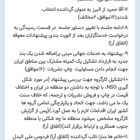
۷-آقا حمید از البرز به عنوان گرداننده انتخاب
شدند(16موافق،2مخالف)
۸-ادامه جلسه با تغییر دستور جلسه در قسمت رسیدگی به
درخواست خدمتگزاران بعد از الویت بندی پیشنهادات معوقه
(اتفاق آرا)
۹- پیشنهاد به خدمات جهانی مبنی براضافه شدن یک بند
جدید به قرارداد تشکیل یک کمیته مشترک بین مناطق ایران
جهت انجام دادن مسئولیت چاپ نشریات (16موافق)
۱۰-تشکیل کارگروه جهت بررسی پیشنهاد (در مورد شکل
گیری NSO، با توجه به داشتن دو منطقه در ایران و اختلاف
قیمت در چاپ و فروش نشریات و ترجمه، که خلاف سنت
یک ما می باشد، جهت اتحاد و یکپارچگی تمامی گروه ها
کشور ایران اقدامات لازم را به عمل آورد.)(پس از گزارش
کارگروه مشخص میشود منطقه ما چه شکلی با منطقه
جنوب همکاری و ارتباط برقرار کند)(اتفاق آرا)
۱۱-خانم ها سارا نائب گرداننده (اتفاق آرا) فردوس علی البدل