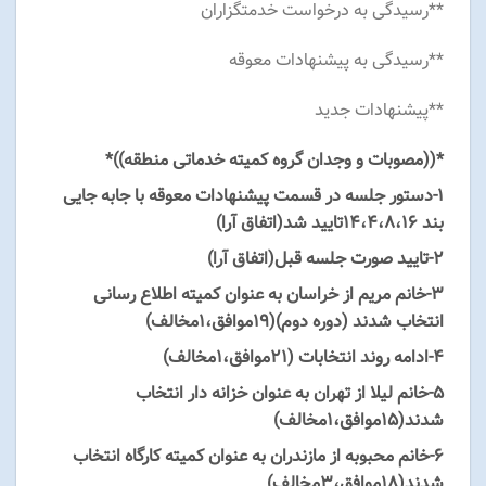
**رسیدگی به درخواست خدمتگزاران
**رسیدگی به پیشنهادات معوقه
**پیشنهادات جدید
*((مصوبات و وجدان گروه کمیته خدماتی منطقه))*
۱-دستور جلسه در قسمت پیشنهادات معوقه با جابه جایی
بند ۱۴،۴،۸،16تایید شد(اتفاق آرا)
۲-تایید صورت جلسه قبل(اتفاق آرا)
۳-خانم مریم از خراسان به عنوان کمیته اطلاع رسانی
انتخاب شدند (دوره دوم)(19موافق،1مخالف)
۴-ادامه روند انتخابات (21موافق،1مخالف)
۵-خانم لیلا از تهران به عنوان خزانه دار انتخاب
شدند(15موافق،1مخالف)
۶-خانم محبوبه از مازندران به عنوان کمیته کارگاه انتخاب
شدند(18موافق،3مخالف)