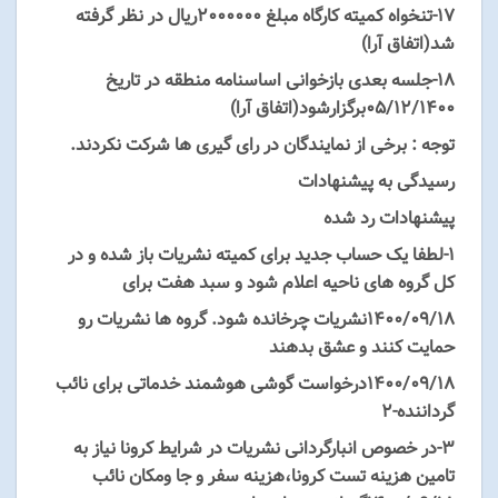
۱۷-تنخواه کمیته کارگاه مبلغ 2000000ریال در نظر گرفته
شد(اتفاق آرا)
۱۸-جلسه بعدی بازخوانی اساسنامه منطقه در تاریخ
۰۵/۱۲/1400برگزارشود(اتفاق آرا)
توجه : برخی از نمایندگان در رای گیری ها شرکت نکردند.
رسیدگی به پیشنهادات
پیشنهادات رد شده
۱-لطفا یک حساب جدید برای کمیته نشریات باز شده و در
کل گروه های ناحیه اعلام شود و سبد هفت برای
۱۴۰۰/۰۹/18نشریات چرخانده شود. گروه ها نشریات رو
حمایت کنند و عشق بدهند
۱۴۰۰/۰۹/18درخواست گوشی هوشمند خدماتی برای نائب
گرداننده-۲
۳-در خصوص انبارگردانی نشریات در شرایط کرونا نیاز به
تامین هزینه تست کرونا،هزینه سفر و جا ومکان نائب