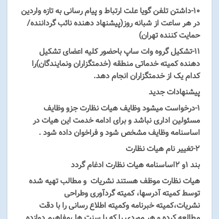
۱۰-داشتن تلفن گویا علت ارتباط و پیام رسانی به تازه واردین
در هر ساعت از شبانه روز(پیشنهاد دهنده نائب گرداننده/
حمایت کننده تهران)
۱۱-تشکیل گروه وات ساپ باحضور کلیه اعضای تشکیل
دهنده کمیته خدماتی منطقه (خدمتگزاران ونمایندگان)را
کدام یک از خدمتگزاران انجام دهد.
پیشنهادات جدید
۱-درخواست میشود وظایف هیات نظارت جزو وظایف
مسئولین اداری نباشد و برای ادامه خدمت این هیات در
اساسنامه وظایف مشخص شود و فراخوان داده شود .
۲-تغییر نام هیات نظارت
بند 1و 2اساسنامه هیات نظارت ادغام گردد
هیات نظارت موظف هستند نشریات و مطالب تهیه شده
توسط کمیته آدرسها، کمیته گردآوری وطراحی
نشریات،کمیته خبرنامه وکمیته اطلاع رسانی را با دقت
مطالعه کرده و هر موردی را که با سنت ها ،مفاهیم دوازده