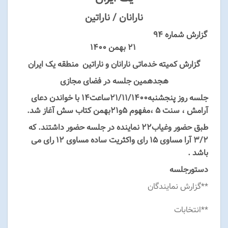
نارانان / ناراتین
گزارش شماره ۹۴
۲۱ بهمن ۱۴۰۰
گزارش کمیته خدماتی نارانان و ناراتین منطقه یک ایران
هجدهمین جلسه در فضای مجازی
جلسه روز پنج­شنبه21/۱۱/1400ساعت14 با خواندن دعای
آرامش ، سنت ۵ ،مفهوم 5و21بهمن کتاب سش آغاز شد.
طبق حضور وغیاب22 نماینده در جلسه حضور داشتند. که
۳/۲ آرا مساوی ۱۵ رای واکثریت ساده مساوی ۱۲ رای می
باشد .
دستورجلسه
**گزارش نمایندگان
**انتخابات